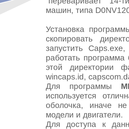
“переваривает” 14-т
машин, типа D0NV12
Установка программы
скопировать дире
запустить Caps.exe,
работать программа 
этой директории фай
wincaps.id, capscom.d
Для программы
M
используется отлич
оболочка, иначе не
модели и двигатели.
Для доступа к да