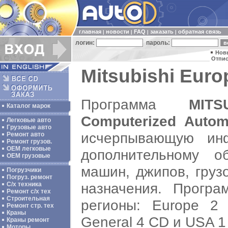
главная
новости
FAQ
заказать
обратная связь
|
|
|
|
логин:
пароль:
Нов
Отпис
Mitsubishi Euro
Программа
MIT
Каталог марок
Computerized Autom
Легковые авто
Грузовые авто
исчерпывающую ин
Ремонт авто
Ремонт грузов.
ОЕМ легковые
дополнительному о
OEM грузовые
машин, джипов, груз
Погрузчики
Погруз. ремонт
назначения. Прогр
С/х техника
Ремонт с/х тех
Строительная
регионы: Europe 
Ремонт стр. тех
Краны
General 4 CD и USA 1
Краны ремонт
Моторы