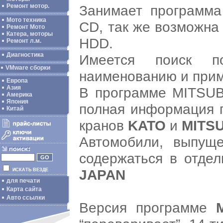
Занимает программа
Ремонт мотор.
Мото техника
CD, так же возможна
Ремонт Мото
Катера, моторы
HDD.
Ремонт л.м.
Диагностика
Имеется поиск п
VMware сборки
наименованию и прим
Европа
Азия
В программе MITSUB
Америка
Япония
полная информация п
Китай
кранов
KATO
и
MITSU
Автомобили, выпуще
содержаться в отде
JAPAN
ИСКАТЬ ВЕЗДЕ
для печати
Карта сайта
Авто ссылки
Версия программе