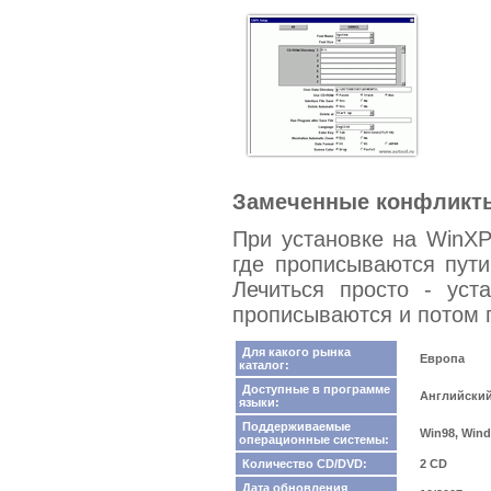
Замеченные конфликты 
При установке на WinXP
где прописываются пути
Лечиться просто - уст
прописываются и потом 
Для какого рынка
Европа
каталог:
Доступные в программе
Английски
языки:
Поддерживаемые
Win98, Wind
операционные системы:
Количество CD/DVD:
2 CD
Дата обновления