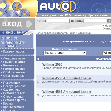
главная
новости
FAQ
заказать
обратная связь
|
|
|
|
логин:
пароль:
Нов
Отпис
Всего выбрано каталогов -
3
на
1
страницах
электронный каталог подбора
Выбор категории:
Каталог марок
Легковые авто
N
НАИМЕНО
Грузовые авто
Willmar 2020
Ремонт авто
1
Epsilon, каталог запчастей сельскохозяйственной техн
Ремонт грузов.
ОЕМ легковые
OEM грузовые
Willmar 4560 Articulated Loader
2
документация по ремонту сельскохозяйственной техни
Погрузчики
Погруз. ремонт
С/х техника
Willmar 4565 Articulated Loader
Ремонт с/х тех
3
документация по ремонту сельскохозяйственной техни
Строительная
Ремонт стр. тех
Краны
Краны ремонт
Моторы