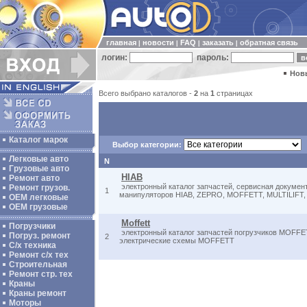
главная
новости
FAQ
заказать
обратная связь
|
|
|
|
логин:
пароль:
Нов
Всего выбрано каталогов -
2
на
1
страницах
Каталог марок
Выбор категории:
Легковые авто
N
Грузовые авто
HIAB
Ремонт авто
электронный каталог запчастей, сервисная документ
Ремонт грузов.
1
манипуляторов HIAB, ZEPRO, MOFFETT, MULTILIFT
ОЕМ легковые
OEM грузовые
Moffett
Погрузчики
электронный каталог запчастей погрузчиков MOFFET
Погруз. ремонт
2
электрические схемы MOFFETT
С/х техника
Ремонт с/х тех
Строительная
Ремонт стр. тех
Краны
Краны ремонт
Моторы