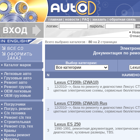
главная
новости
FAQ
заказать
обратная связь
|
|
|
|
логин:
пароль:
Нов
Отпис
Всего выбрано каталогов -
80
на
2
страницах
Электрон
Документация по ремо
Выбор категории:
Каталог марок
Легковые авто
N
НАИМЕНО
Грузовые авто
Lexus CT200h (ZWA10)
Ремонт авто
Ремонт грузов.
12/2010-->, база по ремонту и диагностике Лексус C
1
цветные электрические схемы, сервисные бюллетени
ОЕМ легковые
OEM грузовые
Lexus CT200h (ZWA10) Rus
Погрузчики
12/2010-->, база по ремонту и диагностике Лексус C
Погруз. ремонт
2
цветные электрические схемы, сервисные бюллетени
С/х техника
Ремонт с/х тех
Строительная
Lexus ES 250
Ремонт стр. тех
1990-1991, ремонтная документация, электрические 
Краны
3
диагностике, кузовные размеры, TBS.
Краны ремонт
Моторы