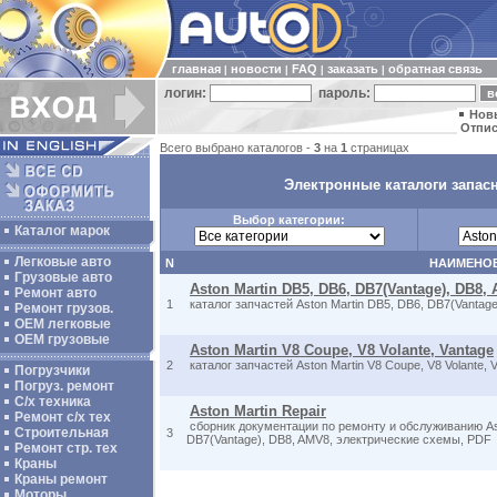
главная
новости
FAQ
заказать
обратная связь
|
|
|
|
логин:
пароль:
Нов
Отпис
Всего выбрано каталогов -
3
на
1
страницах
Электронные каталоги запас
Выбор категории:
Каталог марок
Легковые авто
N
НАИМЕНО
Грузовые авто
Aston Martin DB5, DB6, DB7(Vantage), DB8,
Ремонт авто
1
каталог запчастей Aston Martin DB5, DB6, DB7(Vantag
Ремонт грузов.
ОЕМ легковые
OEM грузовые
Aston Martin V8 Coupe, V8 Volante, Vantage
2
каталог запчастей Aston Martin V8 Coupe, V8 Volante, 
Погрузчики
Погруз. ремонт
С/х техника
Aston Martin Repair
Ремонт с/х тех
сборник документации по ремонту и обслуживанию Ast
Строительная
3
DB7(Vantage), DB8, AMV8, электрические схемы, PDF
Ремонт стр. тех
Краны
Краны ремонт
Моторы