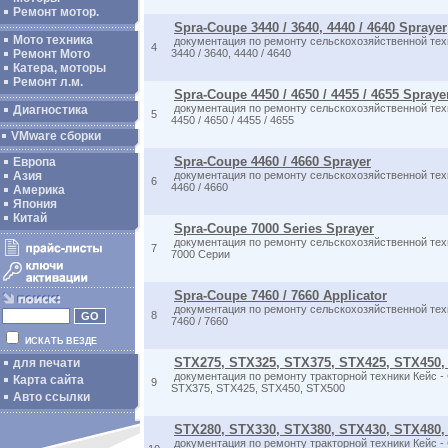
Ремонт мотор.
Spra-Coupe 3440 / 3640, 4440 / 4640 Sprayer
Мото техника
документация по ремонту сельскохозяйственной тех
4
Ремонт Мото
3440 / 3640, 4440 / 4640
Катера, моторы
Ремонт л.м.
Spra-Coupe 4450 / 4650 / 4455 / 4655 Spraye
документация по ремонту сельскохозяйственной тех
Диагностика
5
4450 / 4650 / 4455 / 4655
VMware сборки
Spra-Coupe 4460 / 4660 Sprayer
Европа
Азия
документация по ремонту сельскохозяйственной тех
6
4460 / 4660
Америка
Япония
Китай
Spra-Coupe 7000 Series Sprayer
документация по ремонту сельскохозяйственной тех
7
7000 Серии
Spra-Coupe 7460 / 7660 Applicator
документация по ремонту сельскохозяйственной техн
8
7460 / 7660
ИСКАТЬ ВЕЗДЕ
STX275, STX325, STX375, STX425, STX450, 
для печати
документация по ремонту тракторной техники Кейс -
Карта сайта
9
STX375, STX425, STX450, STX500
Авто ссылки
STX280, STX330, STX380, STX430, STX480, 
документация по ремонту тракторной техники Кейс - 