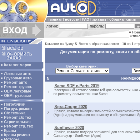
главная
новости
FAQ
заказать
обратная связь
|
|
|
|
логин:
пароль:
Нов
Отпис
Каталоги на букву
S
. Всего выбрано каталогов -
10
на
1
стр
Документация по ремонту, книги по о
Каталог марок
Выбор категории:
Легковые авто
Грузовые авто
N
НАИМЕНО
Ремонт авто
Same SDF e-Parts 2015
Ремонт грузов.
электронный каталог запчастей для сельхозтехники 
ОЕМ легковые
1
по ремонту сельхозтехники Same.
OEM грузовые
Погрузчики
Spra-Coupe 2020
Погруз. ремонт
Epsilon, каталог выборки запчастей сельскохозяйств
С/х техника
2
(Agco) и документация по ремонту и обслуживанию S
Ремонт с/х тех
Строительная
Ремонт стр. тех
Sunflower 2020
Краны
Epsilon, каталог подбора запчастей для сельскохозя
3
Краны ремонт
Санфлауэр - Sunflower (Agco)
Моторы