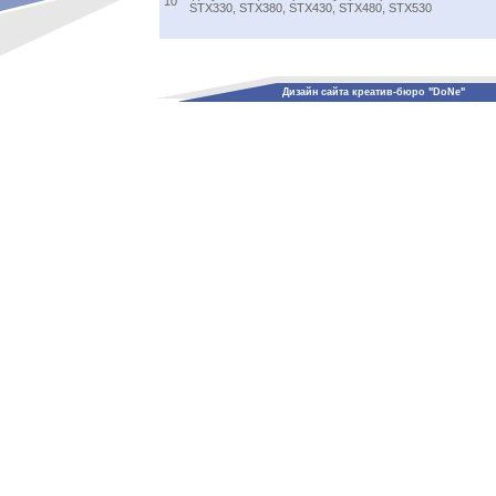
10
STX330, STX380, STX430, STX480, STX530
Дизайн сайта креатив-бюро "DoNe"