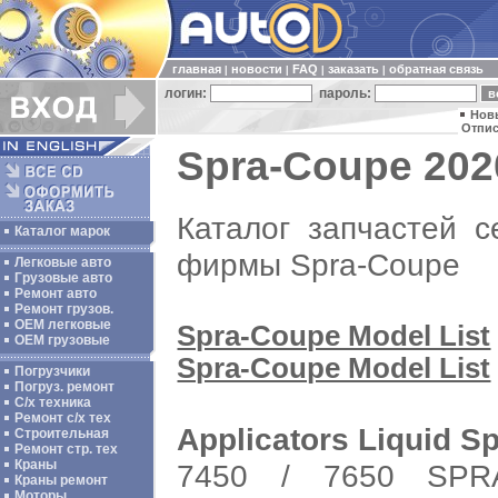
главная
новости
FAQ
заказать
обратная связь
|
|
|
|
логин:
пароль:
Нов
Отпис
Spra-Coupe 202
Каталог запчастей с
Каталог марок
фирмы Spra-Coupe
Легковые авто
Грузовые авто
Ремонт авто
Ремонт грузов.
ОЕМ легковые
Spra-Coupe Model List
OEM грузовые
Spra-Coupe Model List
Погрузчики
Погруз. ремонт
С/х техника
Ремонт с/х тех
Applicators Liquid S
Строительная
Ремонт стр. тех
Краны
7450 / 7650 SPR
Краны ремонт
Моторы