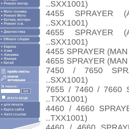
..SXX1001)
Ремонт мотор.
4455 SPRAYER (
Мото техника
Ремонт Мото
Катера, моторы
..SXX1001)
Ремонт л.м.
4655 SPRAYER (
Диагностика
..SXX1001)
VMware сборки
Европа
4455 SPRAYER (MAN 
Азия
Америка
4655 SPRAYER (MAN 
Япония
Китай
7450 / 7650 SP
..SXX1001)
7655 / 7460 / 766
..TXX1001)
ИСКАТЬ ВЕЗДЕ
для печати
4460 / 4660 SPRAY
Карта сайта
Авто ссылки
..TXX1001)
4460 / 4660 SPRA