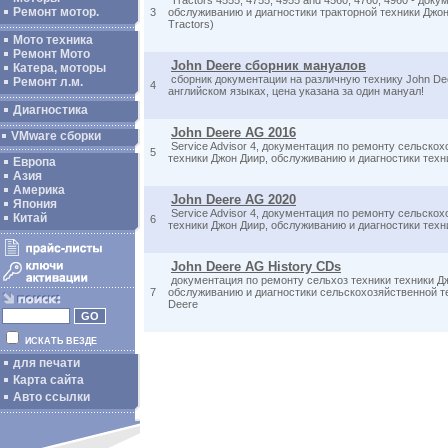
Tractors 4555, 4755, 4955 and 4560, 4760, 4960 - доку
Ремонт мотор.
3
обслуживанию и диагностики тракторной техники Джон
Tractors)
Мото техника
Ремонт Мото
John Deere сборник мануалов
Катера, моторы
сборник документации на различную технику John De
Ремонт л.м.
4
английском языках, цена указана за один мануал!
Диагностика
John Deere AG 2016
VMware сборки
Service Advisor 4, документация по ремонту сельско
5
техники Джон Диир, обслуживанию и диагностики техн
Европа
Азия
Америка
John Deere AG 2020
Япония
Service Advisor 4, документация по ремонту сельско
Китай
6
техники Джон Диир, обслуживанию и диагностики техн
John Deere AG History CDs
документация по ремонту сельхоз техники техники Д
7
обслуживанию и диагностики сельскохозяйственной т
Deere
ИСКАТЬ ВЕЗДЕ
для печати
Карта сайта
Авто ссылки