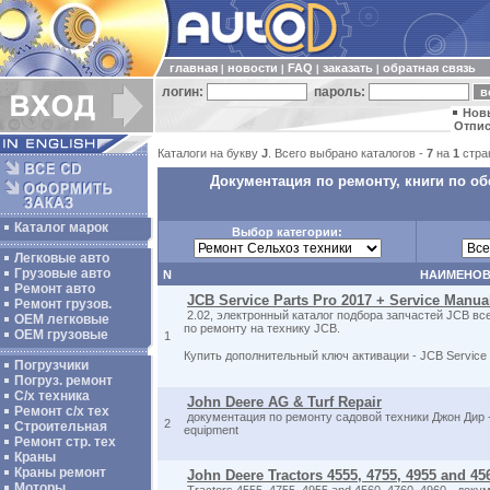
главная
новости
FAQ
заказать
обратная связь
|
|
|
|
логин:
пароль:
Нов
Отпис
Каталоги на букву
J
. Всего выбрано каталогов -
7
на
1
стра
Документация по ремонту, книги по о
Каталог марок
Выбор категории:
Легковые авто
Грузовые авто
N
НАИМЕНОВ
Ремонт авто
JCB Service Parts Pro 2017 + Service Manua
Ремонт грузов.
2.02, электронный каталог подбора запчастей JCB вс
ОЕМ легковые
по ремонту на технику JCB.
OEM грузовые
1
Купить дополнительный ключ активации - JCB Service P
Погрузчики
Погруз. ремонт
С/х техника
John Deere AG & Turf Repair
Ремонт с/х тех
документация по ремонту садовой техники Джон Дир - C
2
Строительная
equipment
Ремонт стр. тех
Краны
Краны ремонт
John Deere Tractors 4555, 4755, 4955 and 45
Моторы