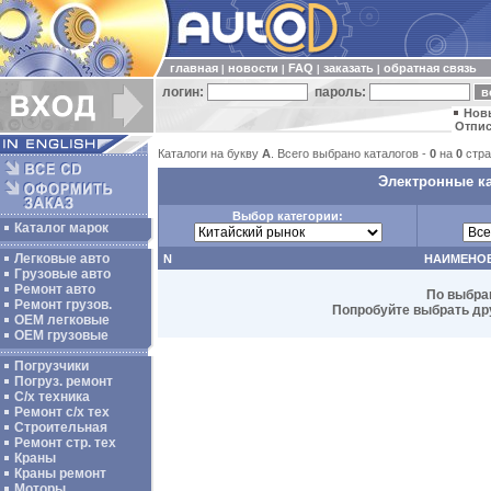
главная
новости
FAQ
заказать
обратная связь
|
|
|
|
логин:
пароль:
Нов
Отпис
Каталоги на букву
A
. Всего выбрано каталогов -
0
на
0
стра
Электронные ка
Выбор категории:
Каталог марок
Легковые авто
N
НАИМЕНО
Грузовые авто
Ремонт авто
По выбра
Ремонт грузов.
Попробуйте выбрать дру
ОЕМ легковые
OEM грузовые
Погрузчики
Погруз. ремонт
С/х техника
Ремонт с/х тех
Строительная
Ремонт стр. тех
Краны
Краны ремонт
Моторы