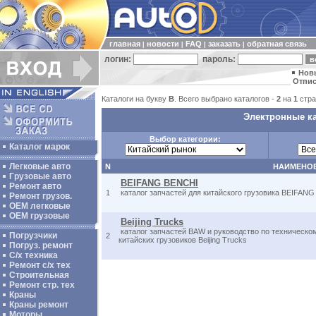
главная
новости
FAQ
заказать
обратная связь
|
|
|
|
логин:
пароль:
Нов
Отпис
Каталоги на букву
B
. Всего выбрано каталогов -
2
на
1
стра
Электронные ка
Выбор категории:
Каталог марок
Легковые авто
N
НАИМЕНО
Грузовые авто
BEIFANG BENCHI
Ремонт авто
1
каталог запчастей для китайского грузовика BEIFAN
Ремонт грузов.
ОЕМ легковые
OEM грузовые
Beijing Trucks
каталог запчастей BAW и руководство по техническ
Погрузчики
2
китайских грузовиков Beijing Trucks
Погруз. ремонт
С/х техника
Ремонт с/х тех
Строительная
Ремонт стр. тех
Краны
Краны ремонт
Моторы