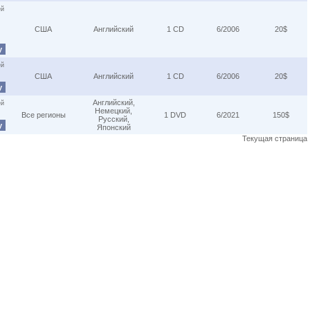
ей
США
Английский
1 CD
6/2006
20$
у
ей
США
Английский
1 CD
6/2006
20$
у
Английский,
ей
Немецкий,
Все регионы
1 DVD
6/2021
150$
Русский,
у
Японский
Текущая страница