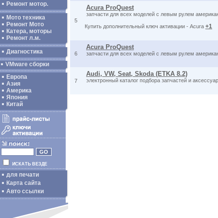
Ремонт мотор.
Acura ProQuest
запчасти для всех моделей с левым рулем американ
Мото техника
5
Ремонт Мото
+1
Купить дополнительный ключ активации - Acura
Катера, моторы
Ремонт л.м.
Acura ProQuest
Диагностика
6
запчасти для всех моделей с левым рулем американ
VMware сборки
Audi, VW, Seat, Skoda (ETKA 8.2)
Европа
электронный каталог подбора запчастей и аксессуар
7
Азия
Америка
Япония
Китай
ИСКАТЬ ВЕЗДЕ
для печати
Карта сайта
Авто ссылки