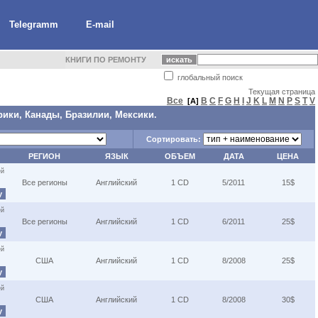
Telegramm
E-mail
КНИГИ ПО РЕМОНТУ
глобальный поиск
Текущая страница
Все
B
C
F
G
H
I
J
K
L
M
N
P
S
T
V
[A]
рики, Канады, Бразилии, Мексики.
Сортировать:
РЕГИОН
ЯЗЫК
ОБЪЕМ
ДАТА
ЦЕНА
ей
Все регионы
Английский
1 CD
5/2011
15$
у
ей
Все регионы
Английский
1 CD
6/2011
25$
у
ей
США
Английский
1 CD
8/2008
25$
у
ей
США
Английский
1 CD
8/2008
30$
у