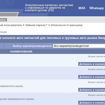
MAX
Whatsapp
ый пользователь
Забыли пароль?
Отписаться от рассылки
ницах
 каталоги авто запчастей для легковых и грузовых авто рынка Аме
Выбор марки/производителя:
НАИМЕНОВАНИЕ
Каталог запчаст
Добавить в корзин
Каталог запчаст
Добавить в корзин
Каталог запчаст
ериканского рынка.
Добавить в корзин
Каталог запчаст
 рулем американского рынка.
Добавить в корзин