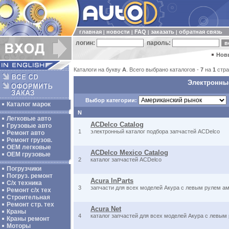
главная
новости
FAQ
заказать
обратная связь
|
|
|
|
логин:
пароль:
Нов
Каталоги на букву
A
. Всего выбрано каталогов -
7
на
1
стра
Электронные
Выбор категории:
Каталог марок
N
Легковые авто
ACDelco Catalog
Грузовые авто
1
электронный каталог подбора запчастей ACDelco
Ремонт авто
Ремонт грузов.
ОЕМ легковые
ACDelco Mexico Catalog
OEM грузовые
2
каталог запчастей ACDelco
Погрузчики
Погруз. ремонт
Acura InParts
С/х техника
3
запчасти для всех моделей Акура с левым рулем ам
Ремонт с/х тех
Строительная
Ремонт стр. тех
Acura Net
Краны
4
каталог запчастей для всех моделей Акура с левым
Краны ремонт
Моторы