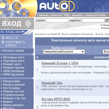
главная
новости
FAQ
заказать
обратная связь
|
|
|
|
логин:
пароль:
Нов
Отпис
Каталоги на букву
K
. Всего выбрано каталогов -
3
на
1
стра
Электронные каталоги авто запчаст
Выбор категории:
Каталог марок
Легковые авто
N
НАИМЕНО
Грузовые авто
Kawasaki Europe + USA
Ремонт авто
Запчасти на мотоциклы, мотовездеходы, снегоходы, 
Ремонт грузов.
1
ОЕМ легковые
Купить дополнительный ключ активации - Kawasaki E
OEM грузовые
Погрузчики
Kawasaki Usa
Погруз. ремонт
PMP, каталог запчастей для Кавасаки рынка США - м
2
С/х техника
гидроциклы, снегоходы, генераторы и т.д.
Ремонт с/х тех
Строительная
Ремонт стр. тех
Kia Usa EPC5 2016
Краны
электронный каталог подбора запчастей Киа для всех
Краны ремонт
цены в программе Киа.
3
Моторы