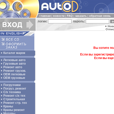
главная
новости
FAQ
заказать
обратная связь
|
|
|
|
логин:
пароль:
Нов
Отпис
Вы хотите по
Каталог марок
Если вы зарегистриро
Если вы еще
Легковые авто
Грузовые авто
Ремонт авто
Ремонт грузов.
ОЕМ легковые
OEM грузовые
Погрузчики
Погруз. ремонт
С/х техника
Ремонт с/х тех
Строительная
Ремонт стр. тех
Краны
Краны ремонт
Моторы