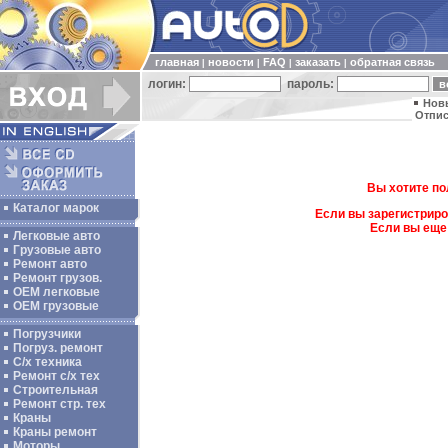
главная
новости
FAQ
заказать
обратная связь
|
|
|
|
логин:
пароль:
Нов
Отпис
Вы хотите по
Каталог марок
Если вы зарегистриро
Если вы еще
Легковые авто
Грузовые авто
Ремонт авто
Ремонт грузов.
ОЕМ легковые
OEM грузовые
Погрузчики
Погруз. ремонт
С/х техника
Ремонт с/х тех
Строительная
Ремонт стр. тех
Краны
Краны ремонт
Моторы