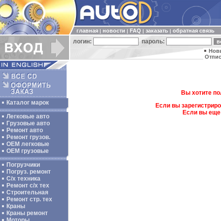
главная
новости
FAQ
заказать
обратная связь
|
|
|
|
логин:
пароль:
Нов
Отпис
Вы хотите по
Каталог марок
Если вы зарегистриро
Если вы еще
Легковые авто
Грузовые авто
Ремонт авто
Ремонт грузов.
ОЕМ легковые
OEM грузовые
Погрузчики
Погруз. ремонт
С/х техника
Ремонт с/х тех
Строительная
Ремонт стр. тех
Краны
Краны ремонт
Моторы