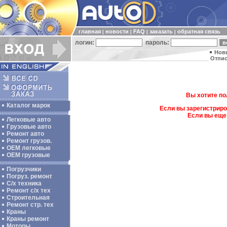
главная
новости
FAQ
заказать
обратная связь
|
|
|
|
логин:
пароль:
Нов
Отпис
Вы хотите по
Каталог марок
Если вы зарегистриро
Если вы еще
Легковые авто
Грузовые авто
Ремонт авто
Ремонт грузов.
ОЕМ легковые
OEM грузовые
Погрузчики
Погруз. ремонт
С/х техника
Ремонт с/х тех
Строительная
Ремонт стр. тех
Краны
Краны ремонт
Моторы