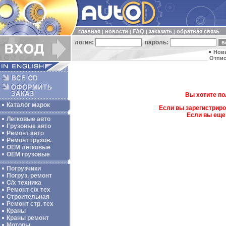
главная
новости
FAQ
заказать
обратная связь
|
|
|
|
логин:
пароль:
Нов
Отпис
Вы хотите по
Каталог марок
Если вы зарегистриро
Если вы еще
Легковые авто
Грузовые авто
Ремонт авто
Ремонт грузов.
ОЕМ легковые
OEM грузовые
Погрузчики
Погруз. ремонт
С/х техника
Ремонт с/х тех
Строительная
Ремонт стр. тех
Краны
Краны ремонт
Моторы