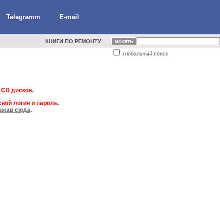
Telegramm
E-mail
КНИГИ ПО РЕМОНТУ
глобальный поиск
 CD дисков.
вой логин и пароль.
ажав сюда
.