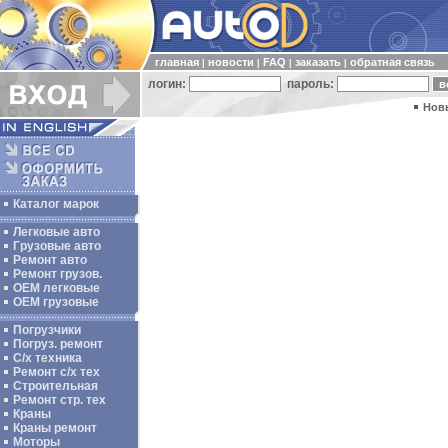
главная
новости
FAQ
заказать
обратная связь
|
|
|
|
логин:
пароль:
Нов
Каталог марок
Легковые авто
Грузовые авто
Ремонт авто
Ремонт грузов.
ОЕМ легковые
OEM грузовые
Погрузчики
Погруз. ремонт
С/х техника
Ремонт с/х тех
Строительная
Ремонт стр. тех
Краны
Краны ремонт
Моторы