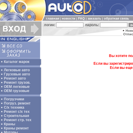
главная
новости
FAQ
заказать
обратная связь
|
|
|
|
логин:
пароль:
Нов
Отпис
Вы хотите по
Каталог марок
Если вы зарегистриро
Если вы еще
Легковые авто
Грузовые авто
Ремонт авто
Ремонт грузов.
ОЕМ легковые
OEM грузовые
Погрузчики
Погруз. ремонт
С/х техника
Ремонт с/х тех
Строительная
Ремонт стр. тех
Краны
Краны ремонт
Моторы