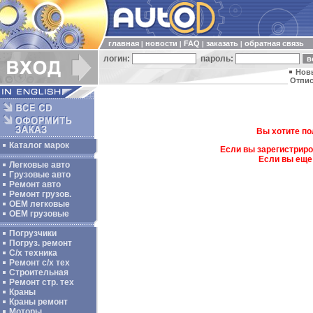
главная
новости
FAQ
заказать
обратная связь
|
|
|
|
логин:
пароль:
Нов
Отпис
Вы хотите по
Каталог марок
Если вы зарегистриро
Если вы еще
Легковые авто
Грузовые авто
Ремонт авто
Ремонт грузов.
ОЕМ легковые
OEM грузовые
Погрузчики
Погруз. ремонт
С/х техника
Ремонт с/х тех
Строительная
Ремонт стр. тех
Краны
Краны ремонт
Моторы