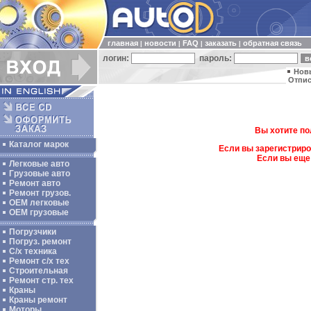
главная
новости
FAQ
заказать
обратная связь
|
|
|
|
логин:
пароль:
Нов
Отпис
Вы хотите по
Каталог марок
Если вы зарегистриро
Если вы еще
Легковые авто
Грузовые авто
Ремонт авто
Ремонт грузов.
ОЕМ легковые
OEM грузовые
Погрузчики
Погруз. ремонт
С/х техника
Ремонт с/х тех
Строительная
Ремонт стр. тех
Краны
Краны ремонт
Моторы