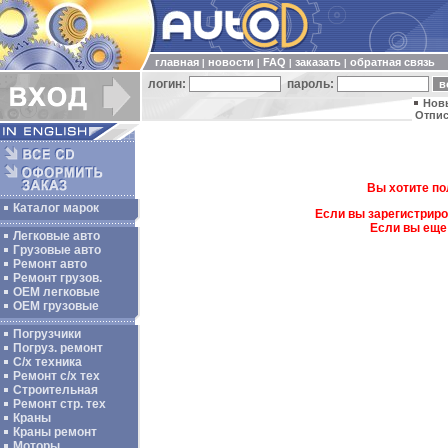
главная
новости
FAQ
заказать
обратная связь
|
|
|
|
логин:
пароль:
Нов
Отпис
Вы хотите по
Каталог марок
Если вы зарегистриро
Если вы еще
Легковые авто
Грузовые авто
Ремонт авто
Ремонт грузов.
ОЕМ легковые
OEM грузовые
Погрузчики
Погруз. ремонт
С/х техника
Ремонт с/х тех
Строительная
Ремонт стр. тех
Краны
Краны ремонт
Моторы