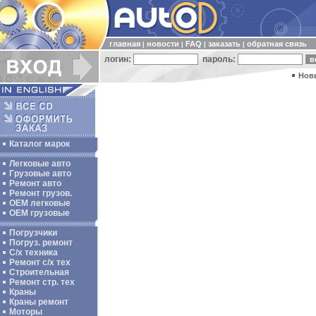
главная
новости
FAQ
заказать
обратная связь
|
|
|
|
логин:
пароль:
Нов
Каталог марок
Легковые авто
Грузовые авто
Ремонт авто
Ремонт грузов.
ОЕМ легковые
OEM грузовые
Погрузчики
Погруз. ремонт
С/х техника
Ремонт с/х тех
Строительная
Ремонт стр. тех
Краны
Краны ремонт
Моторы