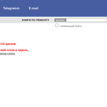
Telegramm
E-mail
КНИГИ ПО РЕМОНТУ
глобальный поиск
 CD дисков.
вой логин и пароль.
ажав сюда
.