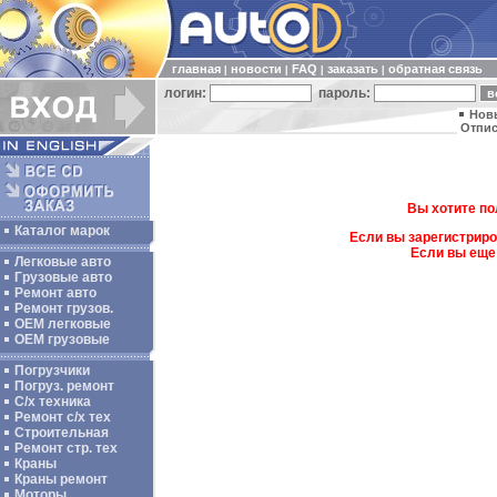
главная
новости
FAQ
заказать
обратная связь
|
|
|
|
логин:
пароль:
Нов
Отпис
Вы хотите по
Каталог марок
Если вы зарегистриро
Если вы еще
Легковые авто
Грузовые авто
Ремонт авто
Ремонт грузов.
ОЕМ легковые
OEM грузовые
Погрузчики
Погруз. ремонт
С/х техника
Ремонт с/х тех
Строительная
Ремонт стр. тех
Краны
Краны ремонт
Моторы