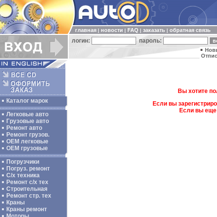
главная
новости
FAQ
заказать
обратная связь
|
|
|
|
логин:
пароль:
Нов
Отпис
Вы хотите по
Каталог марок
Если вы зарегистриро
Если вы еще
Легковые авто
Грузовые авто
Ремонт авто
Ремонт грузов.
ОЕМ легковые
OEM грузовые
Погрузчики
Погруз. ремонт
С/х техника
Ремонт с/х тех
Строительная
Ремонт стр. тех
Краны
Краны ремонт
Моторы