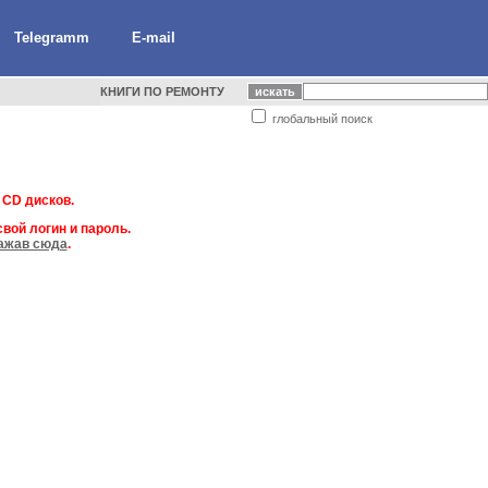
Telegramm
E-mail
КНИГИ ПО РЕМОНТУ
глобальный поиск
 CD дисков.
вой логин и пароль.
ажав сюда
.