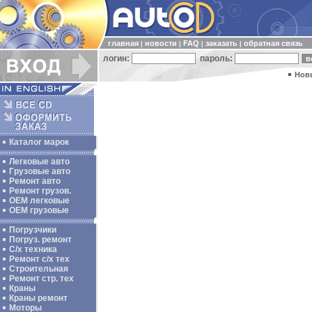
главная
новости
FAQ
заказать
обратная связь
|
|
|
|
логин:
пароль:
Нов
Каталог марок
Легковые авто
Грузовые авто
Ремонт авто
Ремонт грузов.
ОЕМ легковые
OEM грузовые
Погрузчики
Погруз. ремонт
С/х техника
Ремонт с/х тех
Строительная
Ремонт стр. тех
Краны
Краны ремонт
Моторы