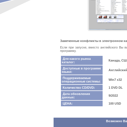
Замеченные конфликты в электронном кат
Если при запуске, вместо английского Вы 
программу.
Для какого рынка
Канада, С
каталог:
Доступные в программе
Английский
языки:
Поддерживаемые
Win7 x32
операционные системы:
Количество CD/DVD:
1 DVD DL
Дата обновления
9/2022
данных:
ЦЕНА:
100 USD
Возможно Вас