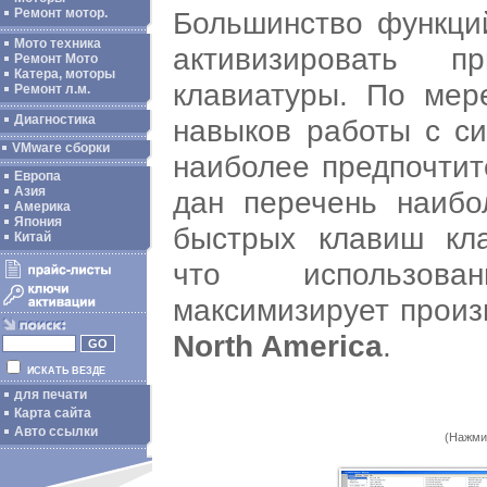
Большинство функц
Ремонт мотор.
Мото техника
активизировать
Ремонт Мото
Катера, моторы
клавиатуры. По мер
Ремонт л.м.
Диагностика
навыков работы с с
VMware сборки
наиболее предпочтит
Европа
Азия
дан перечень наибо
Америка
Япония
быстрых клавиш кла
Китай
что использов
максимизирует произ
North America
.
ИСКАТЬ ВЕЗДЕ
для печати
Карта сайта
Авто ссылки
(Нажми