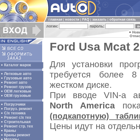
главная
новости
FAQ
заказать
обратная связь
|
|
|
|
логин:
пароль:
Нов
Отпис
Ford Usa Mcat 2
Для установки пр
Каталог марок
требуется более 
Легковые авто
Грузовые авто
жестком диске.
Ремонт авто
Ремонт грузов.
ОЕМ легковые
При вводе VIN-а а
OEM грузовые
North America
пок
Погрузчики
Погруз. ремонт
С/х техника
(подкапотную) табли
Ремонт с/х тех
Строительная
Цены идут на отдель
Ремонт стр. тех
Краны
Краны ремонт
Моторы