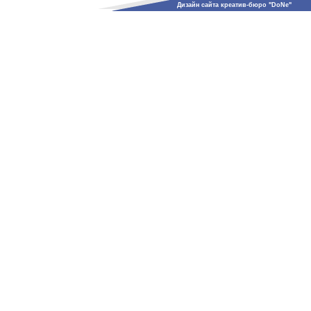
Дизайн сайта креатив-бюро "DoNe"