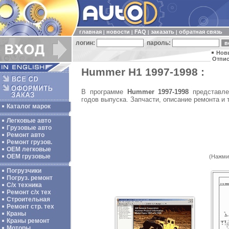
главная
новости
FAQ
заказать
обратная связь
|
|
|
|
логин:
пароль:
Нов
Отпис
Hummer H1 1997-1998 :
В программе
Hummer 1997-1998
представле
годов выпуска. Запчасти, описание ремонта и
Каталог марок
Легковые авто
Грузовые авто
Ремонт авто
Ремонт грузов.
ОЕМ легковые
OEM грузовые
(Нажми
Погрузчики
Погруз. ремонт
С/х техника
Ремонт с/х тех
Строительная
Ремонт стр. тех
Краны
Краны ремонт
Моторы