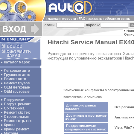
главная
новости
FAQ
заказать
обратная связь
|
|
|
|
логин:
пароль:
Нов
Отпис
Hitachi Service Manual EX4
Руководство по ремонту экскаваторов Хитач
инструкции по управлению экскаваторов Hitach
Каталог марок
Легковые авто
Грузовые авто
Ремонт авто
Ремонт грузов.
ОЕМ легковые
Замеченные конфликты в электронном ката
OEM грузовые
Конфликтов не замечено
Погрузчики
Погруз. ремонт
Для какого рынка
Все регио
С/х техника
каталог:
Ремонт с/х тех
Доступные в программе
Строительная
Английски
языки:
Ремонт стр. тех
Краны
Поддерживаемые
Vista, Win7
Краны ремонт
операционные системы:
Моторы