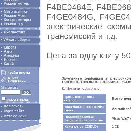
Ремонт мотор.
F4BE0484E, F4BE068
Мото техника
F4GE0484G, F4GE04
Ремонт Мото
Катера, моторы
электрические схемы
Ремонт л.м.
Диагностика
трансмиссий и т.д.
VMware сборки
Европа
Азия
Цена за одну книгу 5
Америка
Япония
Китай
Замеченные конфликты в электронном 
F4BE0484E, F4BE0684B, F4BE0684D, F4GE04
Конфликтов не замечено
Для какого рынка
Все регио
ИСКАТЬ ВЕЗДЕ
каталог:
для печати
Доступные в программе
Английски
языки:
Карта сайта
Авто ссылки
Поддерживаемые
Vista, Win7
операционные системы:
Количество CD/DVD:
1 CD