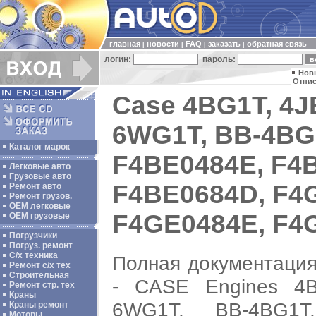
главная
новости
FAQ
заказать
обратная связь
|
|
|
|
логин:
пароль:
Нов
Отпис
Case 4BG1T, 4J
6WG1T, BB-4BG
Каталог марок
F4BE0484E, F4
Легковые авто
Грузовые авто
F4BE0684D, F4
Ремонт авто
Ремонт грузов.
ОЕМ легковые
F4GE0484E, F4G
OEM грузовые
Погрузчики
Погруз. ремонт
С/х техника
Полная документация
Ремонт с/х тех
Строительная
- CASE Engines 4B
Ремонт стр. тех
Краны
6WG1T, BB-4BG1T
Краны ремонт
Моторы