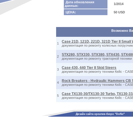
Дата обновления
1/2014
данных:
ЦЕНА:
50 USD
Возможно Вас
Case 21D, 121D, 221D, 321D Tier II Small
1
документация по ремонту колесных погрузчиков
STX280, STX330, STX380, STX430, STX480
2
документация по ремонту тракторной техники 
Case 430, 440 Tier II Skid Steers
3
документация по ремонту техники Кейс - CASE S
Rock Breakers - Hydraulic Hammers CB 
4
документация по ремонту техники Кейс - CASE
Case TX130-30/TX130-30 Turbo, TX130-33
5
документация по ремонту техники Кейс - CASE
Дизайн сайта креатив-бюро "DoNe"