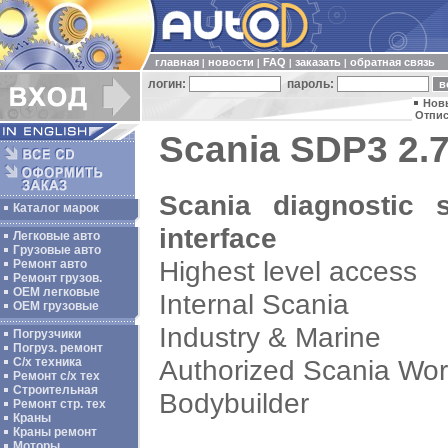
главная
новости
FAQ
заказать
обратная связь
|
|
|
|
логин:
пароль:
Нов
Отпис
Scania SDP3 2.7
Scania diagnostic 
Каталог марок
interface
Легковые авто
Грузовые авто
Highest level access
Ремонт авто
Ремонт грузов.
ОЕМ легковые
Internal Scania
OEM грузовые
Industry & Marine
Погрузчики
Погруз. ремонт
Authorized Scania Wo
С/х техника
Ремонт с/х тех
Строительная
Bodybuilder
Ремонт стр. тех
Краны
Краны ремонт
Моторы