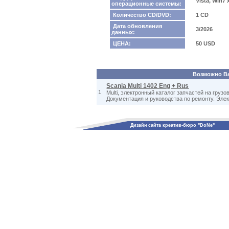
Vista, Win7
операционные системы:
Количество CD/DVD:
1 CD
Дата обновления
3/2026
данных:
ЦЕНА:
50 USD
Возможно Вас
Scania Multi 1402 Eng + Rus
1
Multi, электронный каталог запчастей на грузов
Документация и руководства по ремонту. Эле
Дизайн сайта креатив-бюро "DoNe"