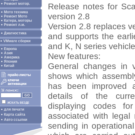
Release notes for Sc
Ремонт мотор.
Мото техника
version 2.8
Ремонт Мото
Катера, моторы
Version 2.8 replaces v
Ремонт л.м.
Диагностика
and supports the earli
VMware сборки
and K, N series vehicl
Европа
Азия
New features:
Америка
Япония
General changes in v
Китай
shows which assembl
has been improved a
details of the curr
displaying codes for
ИСКАТЬ ВЕЗДЕ
для печати
associated with legal 
Карта сайта
Авто ссылки
sending in operational