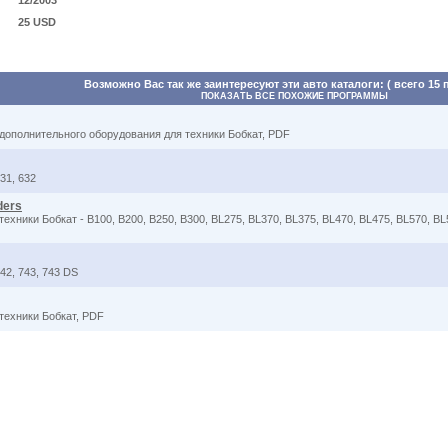
12/2003
25 USD
Возможно Вас так же заинтересуют эти авто каталоги: ( всего 15 
ПОКАЗАТЬ ВСЕ ПОХОЖИЕ ПРОГРАММЫ
дополнительного оборудования для техники Бобкат, PDF
31, 632
ders
ники Бобкат - B100, B200, B250, B300, BL275, BL370, BL375, BL470, BL475, BL570, BL57
42, 743, 743 DS
техники Бобкат, PDF