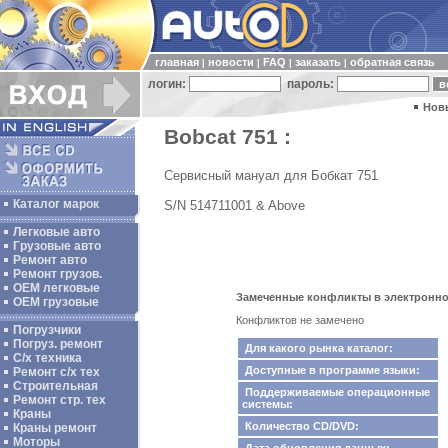
главная
новости
FAQ
заказать
обратная связь
|
|
|
|
логин:
пароль:
Нов
Bobcat 751 :
Сервисный мануал для Бобкат 751
Каталог марок
S/N 514711001 & Above
Легковые авто
Грузовые авто
Ремонт авто
Ремонт грузов.
ОЕМ легковые
Замеченные конфликты в электронном
OEM грузовые
Конфликтов не замечено
Погрузчики
Погруз. ремонт
Для какого рынка каталог:
С/х техника
Доступные в программе языки:
Ремонт с/х тех
Строительная
Поддерживаемые операционные
Ремонт стр. тех
системы:
Краны
Количество CD/DVD:
Краны ремонт
Моторы