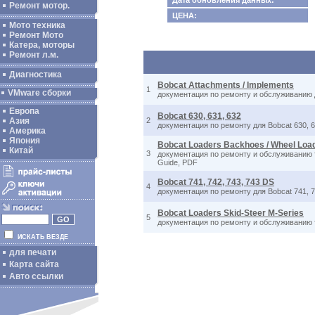
Дата обновления данных:
Ремонт мотор.
ЦЕНА:
Мото техника
Ремонт Мото
Катера, моторы
Ремонт л.м.
Диагностика
Bobcat Attachments / Implements
1
VMware сборки
документация по ремонту и обслуживанию 
Европа
Bobcat 630, 631, 632
Азия
2
документация по ремонту для Bobcat 630, 6
Америка
Япония
Bobcat Loaders Backhoes / Wheel Loa
Китай
3
документация по ремонту и обслуживанию тех
Guide, PDF
Bobcat 741, 742, 743, 743 DS
4
документация по ремонту для Bobcat 741, 7
Bobcat Loaders Skid-Steer M-Series
5
документация по ремонту и обслуживанию 
ИСКАТЬ ВЕЗДЕ
для печати
Карта сайта
Авто ссылки