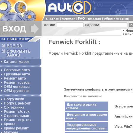
главная
новости
FAQ
заказать
обратная связь
|
|
|
|
логин:
пароль:
Нов
Отпис
Fenwick Forklift :
Модели Fenwick Forklift представленные на д
Каталог марок
Легковые авто
Грузовые авто
Ремонт авто
Ремонт грузов.
ОЕМ легковые
Замеченные конфликты в электронном кат
OEM грузовые
Конфликтов не замечено
Погрузчики
Погруз. ремонт
Для какого рынка
Все регио
С/х техника
каталог:
Ремонт с/х тех
Доступные в программе
Строительная
Английски
языки:
Ремонт стр. тех
Краны
Поддерживаемые
Vista, Win7
Краны ремонт
операционные системы:
Моторы