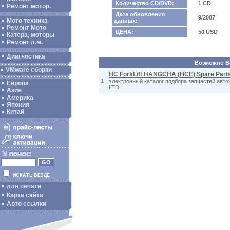
Количество CD/DVD:
1 CD
Ремонт мотор.
Дата обновления
9/2007
Мото техника
данных:
Ремонт Мото
ЦЕНА:
50 USD
Катера, моторы
Ремонт л.м.
Диагностика
Возможно Ва
VMware сборки
HC ForkLift HANGCHA (HCE) Spare Part
1
электронный каталог подбора запчастей а
Европа
LTD.
Азия
Америка
Япония
Китай
ИСКАТЬ ВЕЗДЕ
для печати
Карта сайта
Авто ссылки