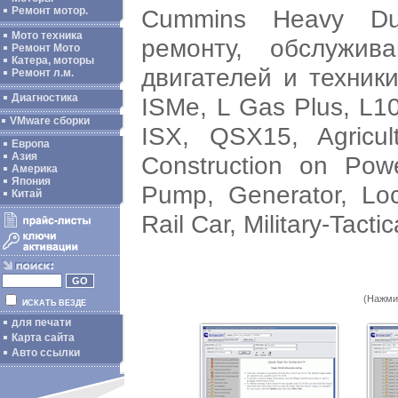
Cummins Heavy Du
Ремонт мотор.
Мото техника
ремонту, обслужив
Ремонт Мото
Катера, моторы
двигателей и техник
Ремонт л.м.
Диагностика
ISMe, L Gas Plus, L1
VMware сборки
ISX, QSX15, Agricult
Европа
Азия
Construction on Powe
Америка
Япония
Pump, Generator, Loc
Китай
Rail Car, Military-Tacti
(Нажми
ИСКАТЬ ВЕЗДЕ
для печати
Карта сайта
Авто ссылки