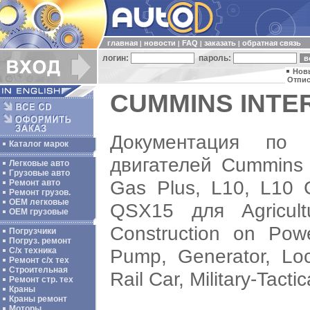
главная
новости
FAQ
заказать
обратная связь
|
|
|
|
логин:
пароль:
Нов
Отпис
CUMMINS INTER
Документация по 
Каталог марок
двигателей Cummins 
Легковые авто
Грузовые авто
Gas Plus, L10, L10 
Ремонт авто
Ремонт грузов.
ОЕМ легковые
QSX15 для Agricultu
OEM грузовые
Construction on Powe
Погрузчики
Погруз. ремонт
Pump, Generator, Loc
С/х техника
Ремонт с/х тех
Строительная
Rail Car, Military-Tacti
Ремонт стр. тех
Краны
Краны ремонт
Моторы