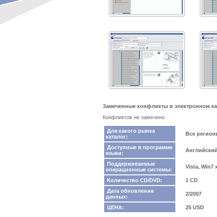
Замеченные конфликты в электронном ка
Конфликтов не замечено
Для какого рынка
Все регио
каталог:
Доступные в программе
Английски
языки:
Поддерживаемые
Vista, Win7
операционные системы:
Количество CD/DVD:
1 CD
Дата обновления
2/2007
данных:
ЦЕНА:
25 USD