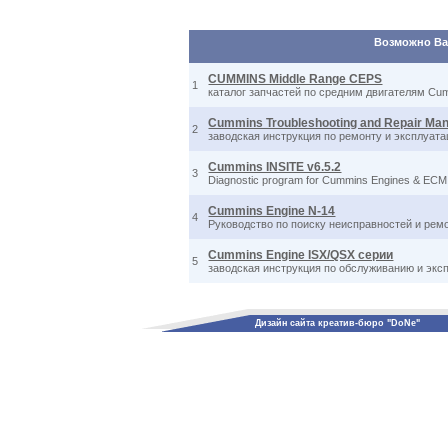
Возможно Вас
CUMMINS Middle Range CEPS
1
каталог запчастей по средним двигателям Cu
Cummins Troubleshooting and Repair Ma
2
заводская инструкция по ремонту и эксплуа
Cummins INSITE v6.5.2
3
Diagnostic program for Cummins Engines & ECM
Cummins Engine N-14
4
Руководство по поиску неисправностей и ре
Cummins Engine ISX/QSX серии
5
заводская инструкция по обслуживанию и экс
Дизайн сайта креатив-бюро "DoNe"