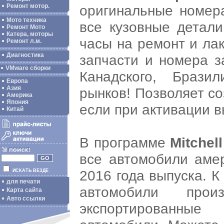
оригинальные номера
Ремонт мотор.
Мото техника
все кузовные детали
Ремонт Мото
Катера, моторы
часы на ремонт и ла
Ремонт л.м.
Диагностика
запчасти и номера з
VMware сборки
Канадского, Брази
Европа
Азия
рынков! Позволяет с
Америка
Япония
если при активации в
Китай
В программе
Mitchel
все автомобили амер
2016 года выпуска. К
ИСКАТЬ ВЕЗДЕ
для печати
автомобили про
Карта сайта
Авто ссылки
экспортированные