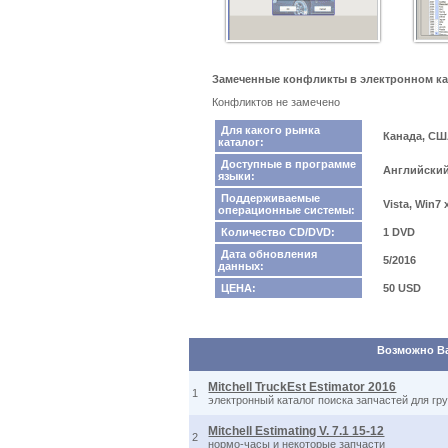
Замеченные конфликты в электронном катал
Конфликтов не замечено
Для какого рынка
Канада, С
каталог:
Доступные в программе
Английски
языки:
Поддерживаемые
Vista, Win7
операционные системы:
Количество CD/DVD:
1 DVD
Дата обновления
5/2016
данных:
ЦЕНА:
50 USD
Возможно Вас
Mitchell TruckEst Estimator 2016
1
электронный каталог поиска запчастей для г
Mitchell Estimating V. 7.1 15-12
2
нормо-часы и некоторые запчасти