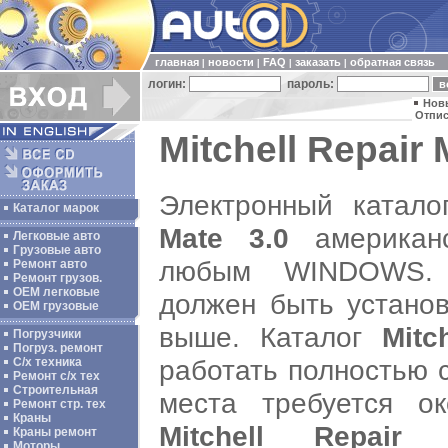
главная
новости
FAQ
заказать
обратная связь
|
|
|
|
логин:
пароль:
Нов
Отпис
Mitchell Repair 
Электронный катал
Каталог марок
Mate 3.0
американс
Легковые авто
Грузовые авто
любым WINDOWS. 
Ремонт авто
Ремонт грузов.
ОЕМ легковые
должен быть установл
OEM грузовые
выше. Каталог
Mitc
Погрузчики
Погруз. ремонт
работать полностью с
С/х техника
Ремонт с/х тех
Строительная
места требуется о
Ремонт стр. тех
Краны
Mitchell Repair
Краны ремонт
Моторы