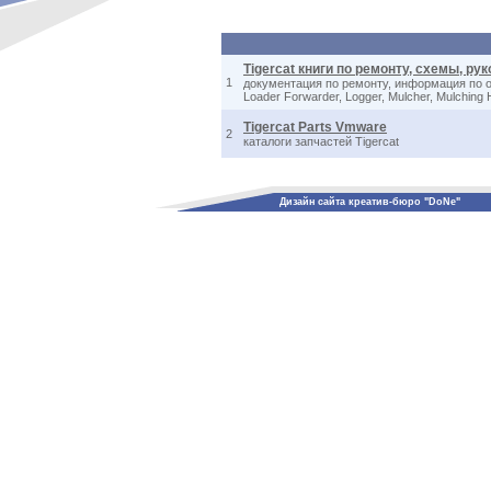
Tigercat книги по ремонту, схемы, рук
1
документация по ремонту, информация по обсл
Loader Forwarder, Logger, Mulcher, Mulching H
Tigercat Parts Vmware
2
каталоги запчастей Tigercat
Дизайн сайта креатив-бюро "DoNe"