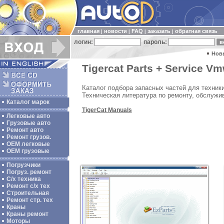
главная
новости
FAQ
заказать
обратная связь
|
|
|
|
логин:
пароль:
Нов
Tigercat Parts + Service Vm
Каталог подбора запасных частей для техники
Техническая литература по ремонту, обслужив
Каталог марок
TigerCat Manuals
Легковые авто
Грузовые авто
Ремонт авто
Ремонт грузов.
ОЕМ легковые
OEM грузовые
Погрузчики
Погруз. ремонт
С/х техника
Ремонт с/х тех
Строительная
Ремонт стр. тех
Краны
Краны ремонт
Моторы