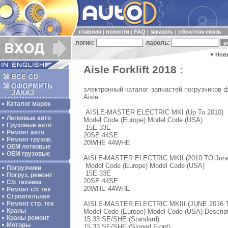
главная
новости
FAQ
заказать
обратная связь
|
|
|
|
логин:
пароль:
Нов
Aisle Forklift 2018 :
электронный каталог запчастей погрузчиков фи
Aisle
Каталог марок
AISLE-MASTER ELECTRIC MKI (Up To 2010)
Легковые авто
Model Code (Europe) Model Code (USA)
Грузовые авто
15E 33E
Ремонт авто
20SE 44SE
Ремонт грузов.
20WHE 44WHE
ОЕМ легковые
OEM грузовые
AISLE-MASTER ELECTRIC MKII (2010 TO Jun
Model Code (Europe) Model Code (USA)
Погрузчики
15E 33E
Погруз. ремонт
20SE 44SE
С/х техника
20WHE 44WHE
Ремонт с/х тех
Строительная
AISLE-MASTER ELECTRIC MKIII (JUNE 2016
Ремонт стр. тех
Краны
Model Code (Europe) Model Code (USA) Descrip
Краны ремонт
15 33 SE/SHE (Standard)
Моторы
15 33 SE/SHE (Sloped Front)