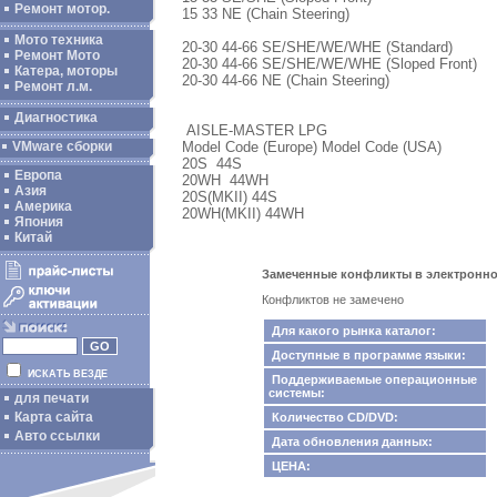
Ремонт мотор.
15 33 NE (Chain Steering)
Мото техника
20-30 44-66 SE/SHE/WE/WHE (Standard)
Ремонт Мото
20-30 44-66 SE/SHE/WE/WHE (Sloped Front)
Катера, моторы
20-30 44-66 NE (Chain Steering)
Ремонт л.м.
Диагностика
AISLE-MASTER LPG
Model Code (Europe) Model Code (USA)
VMware сборки
20S 44S
Европа
20WH 44WH
Азия
20S(MKII) 44S
Америка
20WH(MKII) 44WH
Япония
Китай
Замеченные конфликты в электронном к
Конфликтов не замечено
Для какого рынка каталог:
Доступные в программе языки:
ИСКАТЬ ВЕЗДЕ
Поддерживаемые операционные
системы:
для печати
Карта сайта
Количество CD/DVD:
Авто ссылки
Дата обновления данных:
ЦЕНА: