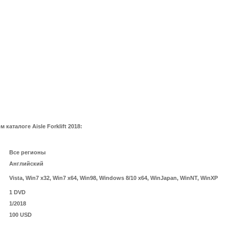
аталоге Aisle Forklift 2018:
Все регионы
Английский
Vista, Win7 x32, Win7 x64, Win98, Windows 8/10 x64, WinJapan, WinNT, WinXP
1 DVD
1/2018
100 USD