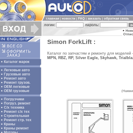
главная
новости
FAQ
заказать
обратная связь
|
|
|
|
логин:
пароль:
Нов
Отпис
Simon ForkLift :
Каталог по запчастям и ремонту для моделей 
MPN, RBZ, RP, Silver Eagle, Skyhawk, Trialbla
Каталог марок
Легковые авто
Грузовые авто
Ремонт авто
Ремонт грузов.
ОЕМ легковые
OEM грузовые
(Нажми
Погрузчики
Погруз. ремонт
С/х техника
Ремонт с/х тех
Строительная
Ремонт стр. тех
Краны
Краны ремонт
Моторы