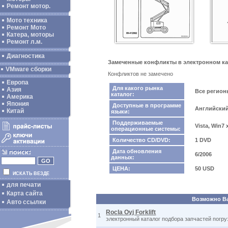
Ремонт мотор.
Мото техника
Ремонт Мото
Катера, моторы
Ремонт л.м.
Диагностика
Замеченные конфликты в электронном кат
VMware сборки
Конфликтов не замечено
Европа
Для какого рынка
Азия
Все регио
каталог:
Америка
Япония
Доступные в программе
Английски
Китай
языки:
Поддерживаемые
Vista, Win7
операционные системы:
Количество CD/DVD:
1 DVD
Дата обновления
6/2006
данных:
ЦЕНА:
50 USD
ИСКАТЬ ВЕЗДЕ
для печати
Карта сайта
Возможно Вас
Авто ссылки
Rocla Oyj Forklift
1
электронный каталог подбора запчастей погру