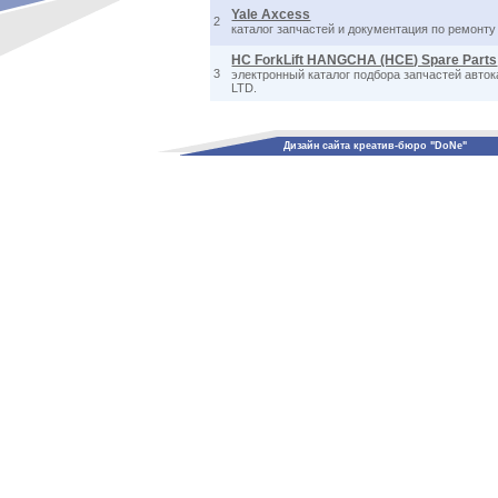
Yale Axcess
2
каталог запчастей и документация по ремонту
HC ForkLift HANGCHA (HCE) Spare Parts
3
электронный каталог подбора запчастей ав
LTD.
Дизайн сайта креатив-бюро "DoNe"