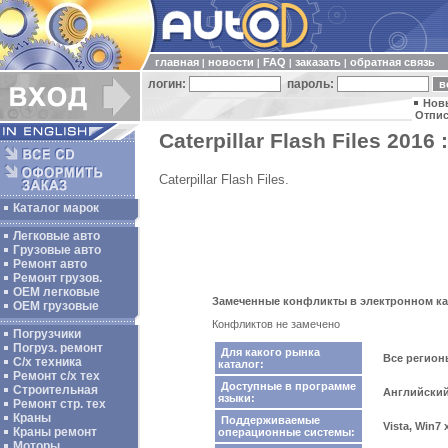
главная
новости
FAQ
заказать
обратная связь
|
|
|
|
логин:
пароль:
Нов
Отпис
Caterpillar Flash Files 2016 
Caterpillar Flash Files.
Каталог марок
Легковые авто
Грузовые авто
Ремонт авто
Ремонт грузов.
ОЕМ легковые
Замеченные конфликты в электронном катал
OEM грузовые
Конфликтов не замечено
Погрузчики
Погруз. ремонт
Для какого рынка
Все регио
С/х техника
каталог:
Ремонт с/х тех
Доступные в программе
Строительная
Английский
языки:
Ремонт стр. тех
Краны
Поддерживаемые
Vista, Win7
Краны ремонт
операционные системы:
Моторы