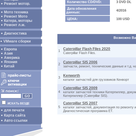
Количество CD/DVD:
3 DVD DL
Ремонт мотор.
Дата обновления
4/2016
Мото техника
данных:
Ремонт Мото
ЦЕНА:
100 USD
Катера, моторы
Ремонт л.м.
Диагностика
Возможно Вас
VMware сборки
Caterpillar Flash Files 2020
Европа
1
Caterpillar Flash Files.
Азия
Америка
Япония
Caterpillar SIS 2006
2
Китай
запчасти, ремонт, технические данные и т.д. н
Kenworth
3
каталог запчастей для грузовиков Кенворт
Caterpillar SIS 2009
4
каталог запчастей техники Катерпиллер, доку
Катерпиллер (Caterpillar SIS).
Caterpillar SIS 2007
ИСКАТЬ ВЕЗДЕ
5
каталог запчастей, документация по ремонту и
для печати
Диагностическая программа ET.
Карта сайта
Авто ссылки