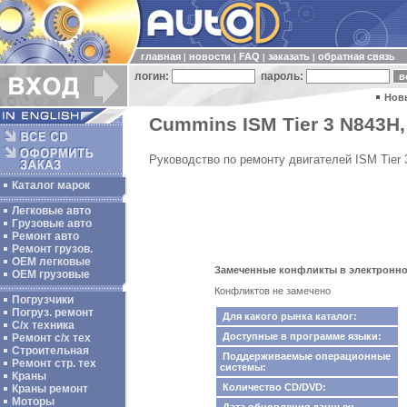
главная
новости
FAQ
заказать
обратная связь
|
|
|
|
логин:
пароль:
Нов
Cummins ISM Tier 3 N843H, 
Руководство по ремонту двигателей ISM Tier 
Каталог марок
Легковые авто
Грузовые авто
Ремонт авто
Ремонт грузов.
ОЕМ легковые
Замеченные конфликты в электронном к
OEM грузовые
Конфликтов не замечено
Погрузчики
Погруз. ремонт
Для какого рынка каталог:
С/х техника
Доступные в программе языки:
Ремонт с/х тех
Строительная
Поддерживаемые операционные
Ремонт стр. тех
системы:
Краны
Количество CD/DVD:
Краны ремонт
Моторы