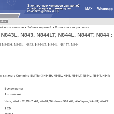
MAX
Whatsapp
ый пользователь
Забыли пароль?
Отписаться от рассылки
N843L, N843, N844LT, N844L, N844T, N844 :
3 N843H, N843L, N843, N844LT, N844L, N844T, N844
аталоге Cummins ISM Tier 3 N843H, N843L, N843, N844LT, N844L, N844T, N844:
Все регионы
Английский
Vista, Win7 x32, Win7 x64, Win98, Windows 8/10 x64, WinJapan, WinNT, WinXP
1 CD