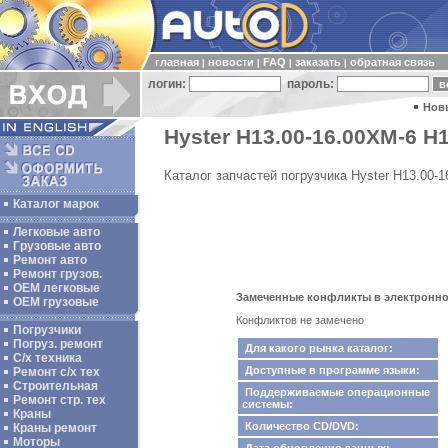
главная
новости
FAQ
заказать
обратная связь
|
|
|
|
логин:
пароль:
Нов
Hyster H13.00-16.00XM-6 H1
Каталог запчастей погрузчика Hyster H13.00
Каталог марок
Легковые авто
Грузовые авто
Ремонт авто
Ремонт грузов.
ОЕМ легковые
Замеченные конфликты в электронном 
OEM грузовые
Конфликтов не замечено
Погрузчики
Погруз. ремонт
Для какого рынка каталог:
С/х техника
Доступные в программе языки:
Ремонт с/х тех
Строительная
Поддерживаемые операционные
Ремонт стр. тех
системы:
Краны
Количество CD/DVD:
Краны ремонт
Моторы