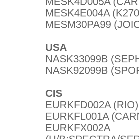
MESK4D005A (CAR
MESK4E004A (K2700
MESM30PA99 (JOIC
USA
NASK33099B (SEPH
NASK92099B (SPOR
CIS
EURKFD002A (RIO)
EURKFL001A (CAR
EURKFX002A