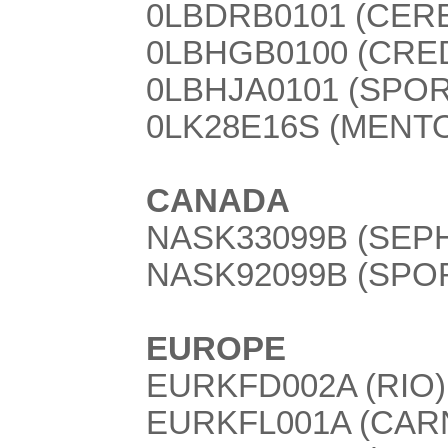
0LBDRB0101 (CER
0LBHGB0100 (CRED
0LBHJA0101 (SPOR
0LK28E16S (MENTO
CANADA
NASK33099B (SEPH
NASK92099B (SPOR
EUROPE
EURKFD002A (RIO)
EURKFL001A (CAR