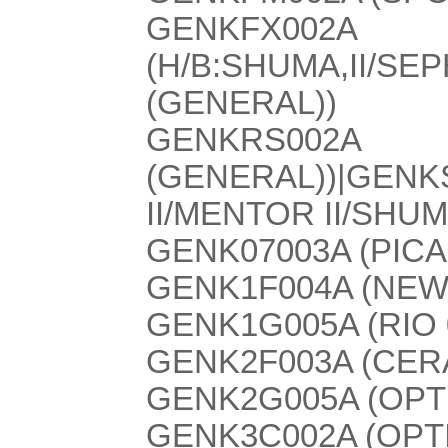
GENKFX002A
(H/B:SHUMA,II/SEP
(GENERAL))
GENKRS0
(GENERAL))|GENK
II/MENTOR II/SHUM
GENK07003A (PIC
GENK1F004A (NE
GENK1G005A (RIO 
GENK2F003A (CER
GENK2G005A (OPT
GENK3C002A (OPT