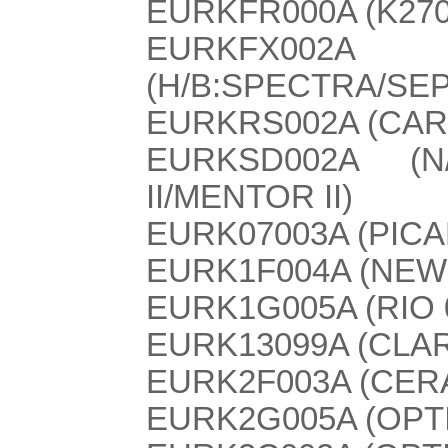
EURKFR000A (K2700
EURKFX002A
(H/B:SPECTRA/SEPH
EURKRS002A (CARE
EURKSD002A (N/
II/MENTOR II)
EURK07003A (PIC
EURK1F004A (NEW
EURK1G005A (RIO 
EURK13099A (CLAR
EURK2F003A (CER
EURK2G005A (OPT