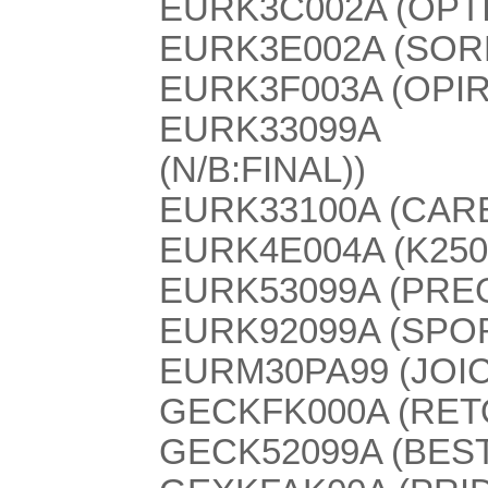
EURK3C002A (OPT
EURK3E002A (SOR
EURK3F003A (OPI
EURK33099A 
(N/B:FINAL))
EURK33100A (CAR
EURK4E004A (K2500
EURK53099A (PRE
EURK92099A (SPO
EURM30PA99 (JOI
GECKFK000A (RETO
GECK52099A (BEST