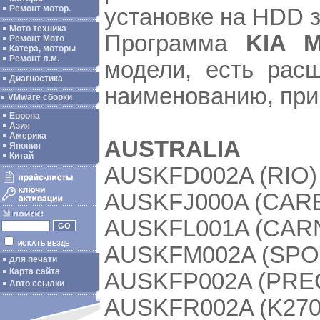
Ремонт мотор.
установке на HDD 
Мото техника
Программа
KIA M
Ремонт Мото
Катера, моторы
Ремонт л.м.
модели, есть рас
Диагностика
наименованию, при
VMware сборки
Европа
Азия
Америка
AUSTRALIA
Япония
Китай
AUSKFD002A (RIO)
AUSKFJ000A (CARE
AUSKFL001A (CARN
ИСКАТЬ ВЕЗДЕ
AUSKFM002A (SPO
для печати
Карта сайта
AUSKFP002A (PRE
Авто ссылки
AUSKFR002A (K2700