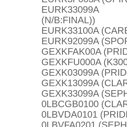
EURK33099A 
(N/B:FINAL))
EURK33100A (CAR
EURK92099A (SPO
GEXKFAK00A (PRID
GEXKFU000A (K3000
GEXK03099A (PRIDE
GEXK13099A (CLAR
GEXK33099A (SEPH
0LBCGB0100 (CLAR
0LBVDA0101 (PRIDE
0LBVFA0201 (SEPHIA