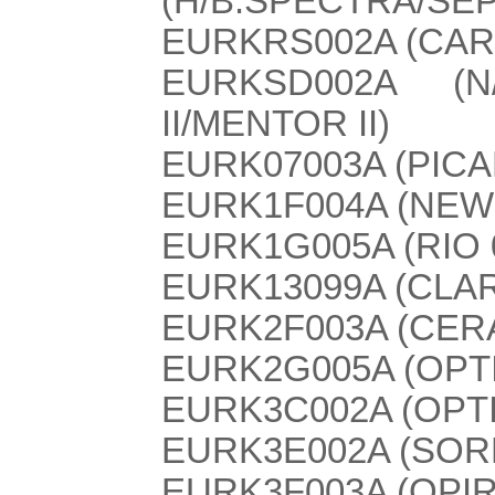
(H/B:SPECTRA/SEPH
EURKRS002A (CARE
EURKSD002A (N/
II/MENTOR II)
EURK07003A (PIC
EURK1F004A (NEW
EURK1G005A (RIO 
EURK13099A (CLAR
EURK2F003A (CER
EURK2G005A (OPT
EURK3C002A (OPT
EURK3E002A (SOR
EURK3F003A (OPI