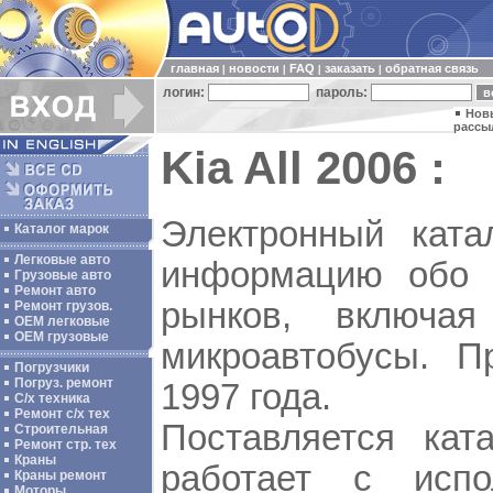
главная
новости
FAQ
заказать
обратная связь
|
|
|
|
логин:
пароль:
Нов
рассы
Kia All 2006 :
Электронный кат
Каталог марок
Легковые авто
информацию обо 
Грузовые авто
Ремонт авто
рынков, включая
Ремонт грузов.
ОЕМ легковые
OEM грузовые
микроавтобусы. П
Погрузчики
Погруз. ремонт
1997 года.
С/х техника
Ремонт с/х тех
Поставляется ка
Строительная
Ремонт стр. тех
Краны
работает с исп
Краны ремонт
Моторы