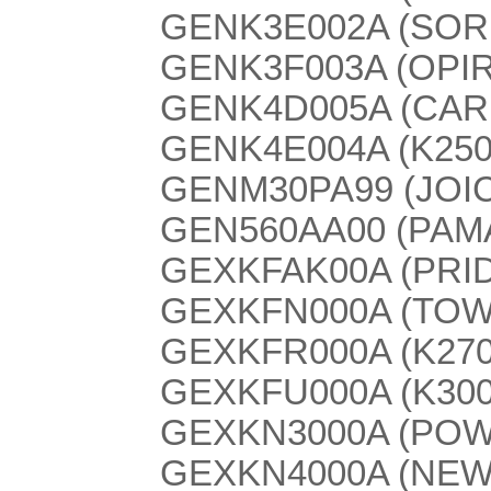
GENK3E002A (SOR
GENK3F003A (OPI
GENK4D005A (CAR
GENK4E004A (K2500
GENM30PA99 (JOI
GEN560AA00 (PAM
GEXKFAK00A (PRID
GEXKFN000A (TO
GEXKFR000A (K2700/
GEXKFU000A (K3000
GEXKN3000A (POW
GEXKN4000A (NEW