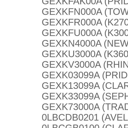
GEXKFAK00A (PRID
GEXKFN000A (TO
GEXKFR000A (K2700/
GEXKFU000A (K3000
GEXKN4000A (NEW
GEXKU3000A (K3600/
GEXKV3000A (RHI
GEXK03099A (PRIDE
GEXK13099A (CLAR
GEXK33099A (SEPH
GEXK73000A (TRAD
0LBCDB0201 (AVEL
0LBCGB0100 (CLAR