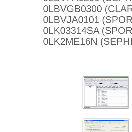
0LBVGB0300 (CLAR
0LBVJA0101 (SPO
0LK03314SA (SPOR
0LK2ME16N (SEPHI