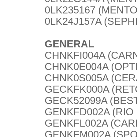
0LK235167 (MENTOR
0LK24J157A (SEPHIA
GENERAL
CHNKFI004A (CARN
CHNK0E004A (OPTI
CHNK0S005A (CER
GECKFK000A (RETO
GECK52099A (BEST
GENKFD002A (RIO
GENKFL002A (CAR
GENKFM002A (SPO