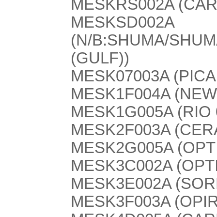
MESKRS002A (CARE
MESKSD002A
(N/B:SHUMA/SHUMA
(GULF))
MESK07003A (PIC
MESK1F004A (NEW
MESK1G005A (RIO 
MESK2F003A (CER
MESK2G005A (OPT
MESK3C002A (OPT
MESK3E002A (SOR
MESK3F003A (OPI