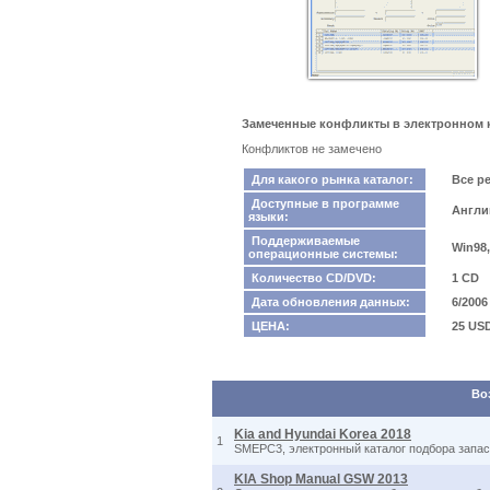
Замеченные конфликты в электронном кат
Конфликтов не замечено
Для какого рынка каталог:
Все р
Доступные в программе
Англи
языки:
Поддерживаемые
Win98
операционные системы:
Количество CD/DVD:
1 CD
Дата обновления данных:
6/2006
ЦЕНА:
25 US
Во
Kia and Hyundai Korea 2018
1
SMEPC3, электронный каталог подбора запасн
KIA Shop Manual GSW 2013