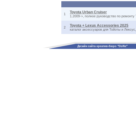
Toyota Urban Cruiser
1
1.2009->, полное руководство по ремонту 
Toyota + Lexus Accessories 2025
2
каталог аксессуаров для Тойоты и Лексус
Дизайн сайта креатив-бюро "DoNe"