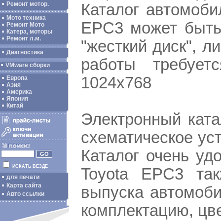
Ремонт мотор.
Каталог автомоби
Мото техника
EPC3 может быть
Ремонт Мото
Катера, моторы
Ремонт л.м.
"жесткий диск", л
Диагностика
работы требует
VMware сборки
1024x768
Европа
Азия
Америка
Япония
Китай
Электронный ката
схематическое уст
Каталог очень уд
ИСКАТЬ ВЕЗДЕ
Toyota EPC3 так
для печати
Карта сайта
выпуска автомоби
Авто ссылки
комплектацию, цвет