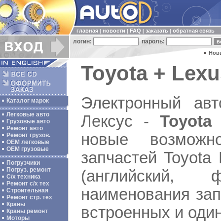
главная
новости
FAQ
заказать
обратная связь
|
|
|
|
логин:
пароль:
Нов
Toyota + Lexu
Электронный авт
Каталог марок
Легковые авто
Лексус -
Toyota
Грузовые авто
Ремонт авто
новые возможно
Ремонт грузов.
ОЕМ легковые
OEM грузовые
запчастей Toyota
Погрузчики
Погруз. ремонт
(английский, 
С/х техника
Ремонт с/х тех
наименования зап
Строительная
Ремонт стр. тех
Краны
встроенных и оди
Краны ремонт
Моторы