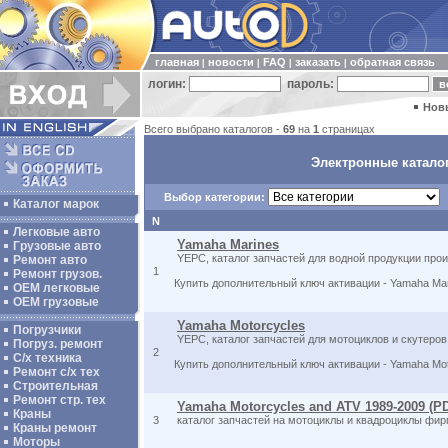
главная
новости
FAQ
заказать
обратная связь
|
|
|
|
логин:
пароль:
Нов
Всего выбрано каталогов -
69
на
1
страницах
Электронные каталог
Выбор категории:
Каталог марок
N
Легковые авто
Yamaha Marines
Грузовые авто
YEPC, каталог запчастей для водной продукции про
Ремонт авто
1
Ремонт грузов.
Купить дополнительный ключ активации - Yamaha Ma
ОЕМ легковые
OEM грузовые
Yamaha Motorcycles
Погрузчики
YEPC, каталог запчастей для мотоциклов и скутеро
Погруз. ремонт
2
С/х техника
Купить дополнительный ключ активации - Yamaha Mo
Ремонт с/х тех
Строительная
Ремонт стр. тех
Yamaha Motorcycles and ATV 1989-2009 (P
Краны
3
каталог запчастей на мотоциклы и квадроциклы фи
Краны ремонт
Моторы