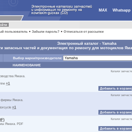
MAX
Whatsapp
ый пользователь
Забыли пароль?
Отписаться от рассылки
Электронный каталог -
Yamaha
и запасных частей и документация по ремонту для мотоциклов Яма
Выбор марки/производителя:
НАИМЕНОВАНИЕ
Каталог запчаст
изводства Ямаха.
+1
rine
Добавить в корзин
Каталог запчаст
в фирмы Ямаха.
+1
torcycle
Добавить в корзин
DF)
Каталог запчаст
рмы Ямаха. PDF
Добавить в корзин