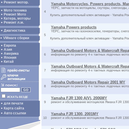
Ремонт мотор.
Yamaha Motorcycles, Powers products, Mar
YEPC, запчасти на мотоциклы, скутеры, снегоходы,
Мото техника
4
Ремонт Мото
Купить дополнительный ключ активации - Yamaha Po
Катера, моторы
Ремонт л.м.
Yamaha Powers products
Диагностика
YEPC, запчасти на газонокосилки, генераторы, снег
5
VMware сборки
Купить дополнительный ключ активации - Yamaha Po
Европа
Азия
Yamaha Outboard Motors & Watercraft Repa
Америка
6
информация по ремонту 4-х тактных лодочных мото
Япония
Китай
Yamaha Outboard Motors & Watercraft Repa
7
информация по ремонту 4-х тактных лодочных мото
Yamaha Outboard Motors Repair 2001 MY
8
информация по ремонту 4-х тактных лодочных мото
ИСКАТЬ ВЕЗДЕ
Yamaha FJR 1300 A(V), 2006MY
9
ремонт и обслуживание мотоциклов Ямаха FJR 1300
для печати
Карта сайта
Авто ссылки
Yamaha FJR 1300, 2001MY
10
ремонт и обслуживание мотоциклов Ямаха FJR 130