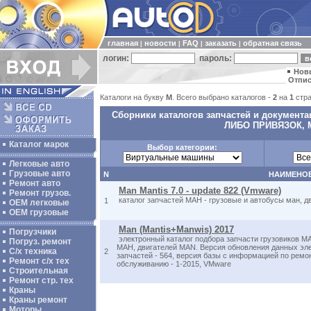
главная
новости
FAQ
заказать
обратная связь
|
|
|
|
логин:
пароль:
Нов
Отпис
Каталоги на букву
M
. Всего выбрано каталогов -
2
на
1
стра
Сборники каталогов запчастей и докумен
ЛИБО ПРИВЯЗОК,
Каталог марок
Выбор категории:
Легковые авто
Грузовые авто
N
НАИМЕНО
Ремонт авто
Man Mantis 7.0 - update 822 (Vmware)
Ремонт грузов.
каталог запчастей МАН - грузовые и автобусы ман, д
1
ОЕМ легковые
OEM грузовые
Man (Mantis+Manwis) 2017
Погрузчики
электронный каталог подбора запчасти грузовиков М
Погруз. ремонт
МАН, двигателей MAN. Версия обновления данных эле
С/х техника
2
запчастей - 564, версия базы с информацией по ремо
Ремонт с/х тех
обслуживанию - 1-2015, VMware
Строительная
Ремонт стр. тех
Краны
Краны ремонт
Моторы