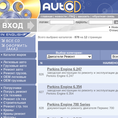
главная
новости
FAQ
заказать
обратная связь
|
|
|
|
логин:
пароль:
Нов
Отпис
Всего выбрано каталогов -
878
на
12
страницах
Выбор категории:
Каталог марок
Легковые авто
N
НАИМЕНО
Грузовые авто
Perkins Engine 6.247
Ремонт авто
заводская инструкции по ремонту и эксплуатации д
Ремонт грузов.
826
Perkins Engine 6.247
ОЕМ легковые
OEM грузовые
Perkins Engine 6.354
Погрузчики
заводская инструкции по ремонту и эксплуатации д
Погруз. ремонт
827
Perkins Engine 6.354
С/х техника
Ремонт с/х тех
Строительная
Perkins Engine 700 Series
Ремонт стр. тех
828
документация по ремонту двигателя Перкинс 700
Краны
Краны ремонт
Моторы