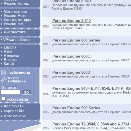
Perkins Engine 8.540
Ремонт мотор.
заводская инструкции по ремонту и эксплуатации д
829
Perkins Engine 8.540
Мото техника
Ремонт Мото
Катера, моторы
Perkins Engine 8.640
Ремонт л.м.
заводская инструкции по ремонту и эксплуатации д
830
Perkins Engine 8.640
Диагностика
VMware сборки
Perkins Engine 800 Series
831
документация по ремонту двигателя Перкинс 800 Se
Европа
Азия
Америка
Perkins Engine 800C
Япония
832
документация по ремонту двигателя Перкинс 800C
Китай
Perkins Engine 800D
833
документация по ремонту двигателя Перкинс 800D
Perkins Engine 845F-E34T, 854E-E34TA, 8
руководство по ремонту дизельного двигателя Perki
834
854F-E34TA
ИСКАТЬ ВЕЗДЕ
для печати
Perkins Engine 900 Series
Карта сайта
835
документация по ремонту двигателя Перкинс, Models
Авто ссылки
Perkins Engine T6.3544, 6.3544 and 6.3724
836
Perkins Workshop Manual for T6.3544, 6.3544 and 6.3