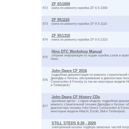
ZF 6S1000
872
книга по ремонту коробки ZF 6 S 1000
ZF 9S1110
873
книга по ремонту коробки ZF 9 S 1110
ZF 9S1310
874
книга по ремонту коробки ZF 9 S 1310
Hino DTC Workshop Manual
сборник информации по кодам ошибок узлов и агрег
875
Хино
John Deere CF 2016
подробная документация по ремонту строительной 
ДжонДир и Хитачи, обслуживание и диагностика техн
876
Construction & Foresty (а так же некоторые модели Hita
и Timberjack)
John Deere CF History CDs
архивные диски - старые модели, подробная докуме
ремонту строительной техники ДжонДир и Хитачи, о
877
диагностика техники John Deere Construction & Forest
некоторые модели Hitachi, Euclid, Bell и Timberjack)
STILL STEDS 8.20 - 2020
электронный каталог подбора запасных частей пог