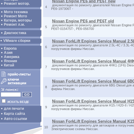
Nissan Engine PE6 and PE6T new
Ремонт мотор.
документация по ремонту двигателей Nissan Engine P
4
PE6-197306T -
Мото техника
Ремонт Мото
Катера, моторы
Nissan Engine PE6 and PE6T old
Ремонт л.м.
документация по ремонту двигателей Nissan Engine P
5
PE6T-015475Т-, PE6-056700
Диагностика
VMware сборки
Nissan ForkLift Engines Service Manual 2.5L
документация по ремонту двигателя 2.5L-4C / 3.3L-4C
6
Европа
погрузчиков фирмы Ниссан.
Азия
Америка
Япония
Nissan ForkLift Engines Service Manual 4HK
Китай
документация по ремонту двигателя 4HK1 (1F6) Diese
7
погрузчиков фирмы Ниссан.
Nissan ForkLift Engines Service Manual 6B
документация по ремонту двигателя 6BG Diesel для а
8
фирмы Ниссан.
Nissan ForkLift Engines Service Manual H15 
ИСКАТЬ ВЕЗДЕ
документация по ремонту двигателя H15 / H20-II / H2
9
для печати
погрузчиков фирмы Ниссан.
Карта сайта
Авто ссылки
Nissan ForkLift Engines Service Manual K1
документация по ремонту для автокаров и погрузчи
10
Электрические схемы Ниссан.