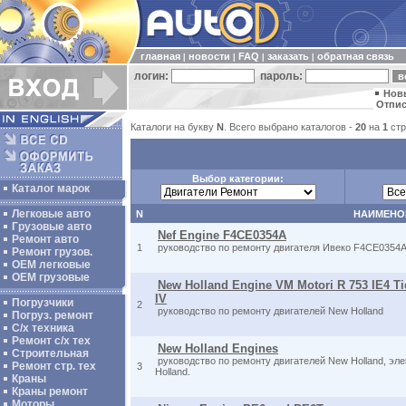
главная
новости
FAQ
заказать
обратная связь
|
|
|
|
логин:
пароль:
Нов
Отпис
Каталоги на букву
N
. Всего выбрано каталогов -
20
на
1
стр
Выбор категории:
Каталог марок
Легковые авто
N
НАИМЕНО
Грузовые авто
Nef Engine F4CE0354A
Ремонт авто
1
руководство по ремонту двигателя Ивеко F4CE0354
Ремонт грузов.
ОЕМ легковые
OEM грузовые
New Holland Engine VM Motori R 753 IE4 Tie
IV
Погрузчики
2
руководство по ремонту двигателей New Holland
Погруз. ремонт
С/х техника
Ремонт с/х тех
New Holland Engines
Строительная
руководство по ремонту двигателей New Holland, эл
Ремонт стр. тех
3
Holland.
Краны
Краны ремонт
Моторы