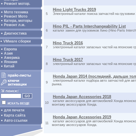
Ремонт мотор.
Hino Light Trucks 2019
Мото техника
5
Электронный каталог поиска запчастей на грузовики
Ремонт Мото
Катера, моторы
Ремонт л.м.
Hino PIL - Parts Interchangeability List
6
каталог замен для грузовиков Хино (Hino Parts Intercha
Диагностика
VMware сборки
Hino Truck 2016
7
электронный каталог запасных частей на японские г
Европа
Азия
Америка
Hino Truck 2017
Япония
8
электронный каталог запасных частей на японские г
Китай
Honda Japan 2014 (последний, дальше то
электронный каталог подбора авто запчастей для ав
9
рынка.
Honda Japan Accessories 2018
каталог аксессуаров для автомобилей Хонда японско
10
ИСКАТЬ ВЕЗДЕ
монтажу аксессуаров Хонда.
для печати
Карта сайта
Honda Japan Accessories 2019
Авто ссылки
каталог аксессуаров для автомобилей Хонда японско
11
монтажу аксессуаров Хонда.