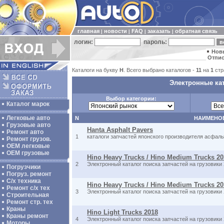
главная
новости
FAQ
заказать
обратная связь
|
|
|
|
логин:
пароль:
Нов
Отпис
Каталоги на букву
H
. Всего выбрано каталогов -
11
на
1
стр
Электронные кат
Выбор категории:
Каталог марок
Легковые авто
N
НАИМЕНО
Грузовые авто
Hanta Asphalt Pavers
Ремонт авто
1
каталоги запчастей японского производителя асфаль
Ремонт грузов.
ОЕМ легковые
OEM грузовые
Hino Heavy Trucks / Hino Medium Trucks 2
2
Электронный каталог поиска запчастей на грузовики
Погрузчики
Погруз. ремонт
С/х техника
Hino Heavy Trucks / Hino Medium Trucks 2
Ремонт с/х тех
3
Электронный каталог поиска запчастей на грузовики
Строительная
Ремонт стр. тех
Краны
Hino Light Trucks 2018
Краны ремонт
4
Электронный каталог поиска запчастей на грузовики
Моторы