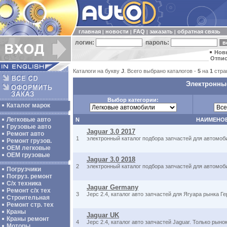
главная
новости
FAQ
заказать
обратная связь
|
|
|
|
логин:
пароль:
Нов
Отпис
Каталоги на букву
J
. Всего выбрано каталогов -
5
на
1
стра
Электронные
Выбор категории:
Каталог марок
Легковые авто
N
НАИМЕНО
Грузовые авто
Jaguar 3.0 2017
Ремонт авто
1
электронный каталог подбора запчастей для автомоб
Ремонт грузов.
ОЕМ легковые
OEM грузовые
Jaguar 3.0 2018
2
электронный каталог подбора запчастей для автомоб
Погрузчики
Погруз. ремонт
С/х техника
Jaguar Germany
Ремонт с/х тех
3
Jepc 2.4, каталог авто запчастей для Ягуара рынка Г
Строительная
Ремонт стр. тех
Краны
Jaguar UK
Краны ремонт
4
Jepc 2.4, каталог авто запчастей Jaguar. Только рыно
Моторы