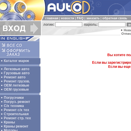
главная
новости
FAQ
заказать
обратная связь
|
|
|
|
логин:
пароль:
Нов
Отпис
Вы хотите по
Каталог марок
Если вы зарегистриро
Если вы еще
Легковые авто
Грузовые авто
Ремонт авто
Ремонт грузов.
ОЕМ легковые
OEM грузовые
Погрузчики
Погруз. ремонт
С/х техника
Ремонт с/х тех
Строительная
Ремонт стр. тех
Краны
Краны ремонт
Моторы